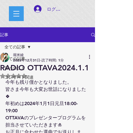
ログイン
記事
全ての記事
堀米綾
全ての記事
2023年12月31日
読了時間: 1分
RADIO OTTAVA2024.1.1
日々のこと
5つ星のうちNaNと評価されています。
コンサート関連
今年も残り僅かとなりました。
皆さま今年も大変お世話になりました
🍀
年初めは2024年1月1日元旦18:00-
19:00
OTTAVAのプレゼンタープログラムを
担当させていただきます🎍
お正月に合わせた選曲でお送りしま