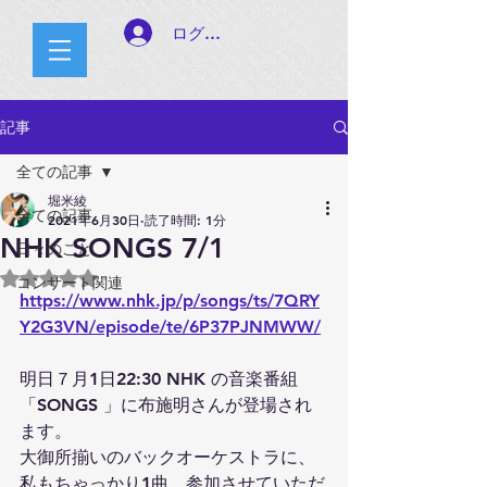
ログイン
記事
全ての記事
堀米綾
全ての記事
2021年6月30日
読了時間: 1分
NHK SONGS 7/1
日々のこと
5つ星のうちNaNと評価されています。
コンサート関連
https://www.nhk.jp/p/songs/ts/7QRY
Y2G3VN/episode/te/6P37PJNMWW/
明日７月1日22:30 NHK の音楽番組
「SONGS 」に布施明さんが登場され
ます。
大御所揃いのバックオーケストラに、
私もちゃっかり1曲、参加させていただ