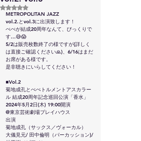
5つ星のうちNaNと評価されています。
METROPOLITAN JAZZ 
vol.2.とvol.3に出演致します！
ぺぺが結成20周年なんて、びっくりで
す…😅😱
5/2は販売枚数終了の様ですが(詳しく
は直接ご確認ください🙏)、6/16はまだ
お席がある様です。
是非聴きにいらしてください！
■Vol.2
菊地成孔とぺぺトルメントアスカラー
ル 結成20周年記念巡回公演「香水」
2024年5月2日(木) 19:00開演
@東京芸術劇場プレイハウス
出演
菊地成孔（サックス／ヴォーカル）
大儀見元/ 田中倫明（パーカッション)/ 