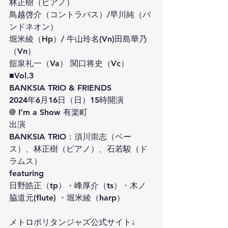
林正樹（ピアノ）
鳥越啓介（コントラバス）/早川純（バ
ンドネオン）
堀米綾（Hp）/ 牛山玲名(Vn)田島華乃
（Vn）
舘泉礼一（Va） 関口将史（Vc）
■Vol.3
BANKSIA TRIO & FRIENDS
2024年6月16日（日）15時開演
@ I’m a Show 有楽町
出演
BANKSIA TRIO：須川崇志（ベー
ス）、林正樹（ピアノ）、石若駿（ド
ラムス）
featuring 
⽇野皓正（tp）・峰厚介（ts）・木ノ
脇道元(flute) ・堀⽶綾（harp）
メトロポリタンジャズ公式サイト↓