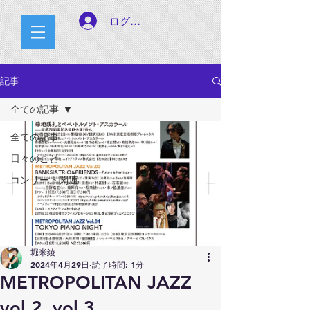
ログイン
記事
全ての記事
全ての記事
日々のこと
コンサート関連
堀米綾
2024年4月29日
読了時間: 1分
METROPOLITAN JAZZ
vol.2. vol.3