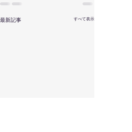
すべて表示
最新記事
菊地成孔とぺぺ
トアスカラール