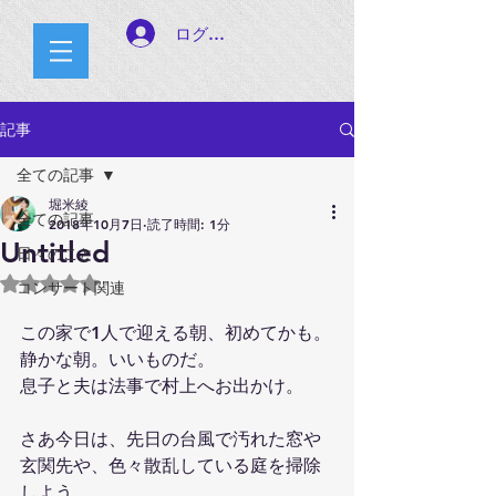
ログイン
記事
全ての記事
堀米綾
全ての記事
2018年10月7日
読了時間: 1分
Untitled
日々のこと
5つ星のうちNaNと評価されています。
コンサート関連
この家で1人で迎える朝、初めてかも。
静かな朝。いいものだ。
息子と夫は法事で村上へお出かけ。
さあ今日は、先日の台風で汚れた窓や
玄関先や、色々散乱している庭を掃除
しよう。