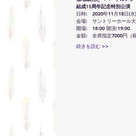
結成15周年記念特別公演  
日時:　2020年11月18日(水)
会場:　サントリーホール大
開場:　18:00 開演:19:00 
金額:　全席指定7000円（税
続きを読む >>