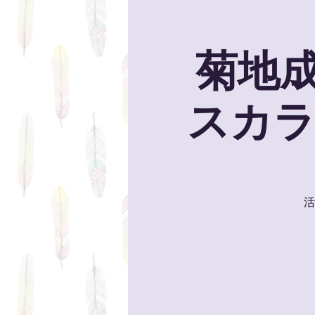
菊地
スカラ
活