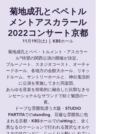
菊地成孔とペペトル
メントアスカラール
2022コンサート京都
11月19日(土)
  |  
KBSホール
菊地成孔とペペ・トルメント・アスカラー
ル”待望の関西公演の開催が決定。
ブルーノート、スタジオコースト、オーチャ
ードホール、各地方の会館大ホール、リキッ
ドルーム、サントリーホールと、神出鬼没的
に公演を実施してきた同楽団。
あらゆる音楽を前衛的に融合した比類なきセ
ンセーショナルなサウンドで紡ぐ魅惑の一
夜。
ドープな雰囲気漂う大阪・STUDIO
PARTITAでのstanding、荘厳な雰囲気に包
まれる京都・KBSホールでのsittingと、全く
異なるロケーションで行われる贅沢なオルケ
スタのサウンドに、じっくりと酔いしれてい