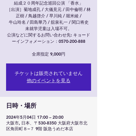
結成２０周年記念巡回公演 「香水」
［出演］菊地成孔 / 大儀見元 / 田中倫明 / 林
正樹 / 鳥越啓介 / 早川純 / 堀米綾 /
牛山玲名 / 田島華乃 / 舘泉礼一 / 関口将史
未就学児童は入場不可。
公演などに関するお問い合わせ先: キョード
ーインフォメーション：0570-200-888
チケットは販売されていません
他のイベントを見る
日時・場所
2024年5月04日 17:00 – 20:00
大阪市, 日本、〒530-8350 大阪府大阪市北
区角田町８−７ 9階 阪急うめだ本店