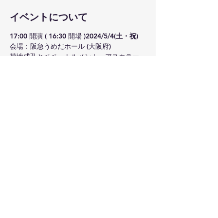
イベントについて
17:00 開演 ( 16:30 開場 )
2024/5/4(土・祝)
会場：阪急うめだホール (大阪府)
菊地成孔とペペ・トルメント・アスカラー
ル 結成２０周年記念巡回公演 「香水」

［出演］菊地成孔 / 大儀見元 / 田中倫明 / 林
正樹 / 鳥越啓介 / 早川純 / 堀米綾 / 
牛山玲名 / 田島華乃 / 舘泉礼一 / 関口将史

未就学児童は入場不可。
公演などに関するお問い合わせ先: キョード
ーインフォメーション：0570-200-888
全席指定 9,000円
続きを読む >>
このイベントをシェア