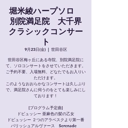
堀米綾ハープソロ
別院満足院 大千界
クラシックコンサー
ト
9月23日(金)
  |  
世田谷区
世田谷区梅ヶ丘にある寺院、別院満足院に
て、ソロコンサートをさせていただきます。
ご予約不要、入場無料、どなたでもお入りい
ただけます。
このようなおおらかなコンサートは久しぶり
で、満足院さんに伺うのをとても楽しみにし
ております！
[プログラム予定曲]
ドビュッシー 亜麻色の髪の乙女
ドビュッシー ２つのアラベスクより第一番
パリッシュアルヴァース Serenade