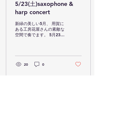
5/23(土)saxophone &
harp concert
新緑の美しい5月、 用賀に
ある工房花屋さんの素敵な
空間で奏でます。 5月23日
(土) Saxophone江川良子
&Harp堀米綾 Duo Concert
at工房花屋 16:00開場
17:00開演 [会場] 工房花屋
(用賀駅北口徒歩5分)
20
0
@koubouhanaya_wedding
[出演] Saxophone江川良
子 @egryo Harp 堀米綾
[ミュージックチャージ](別
途2order) 予約/3850円(税
込) 当日/4400円(税込) [お
2026年1月29日
∙
1
分
申し込み] 堀米HPのスケジ
菊地成孔とぺぺトルメン
ュール欄より、お申し込み
ください。トップにリンク
トアスカラール
を貼ります。 宜しければ是
非、聴きにいらしてくださ
1/25(日) 菊地成孔&ぺぺト
い♫ 工房花屋さんは、お食
ルメントアスカラール /大