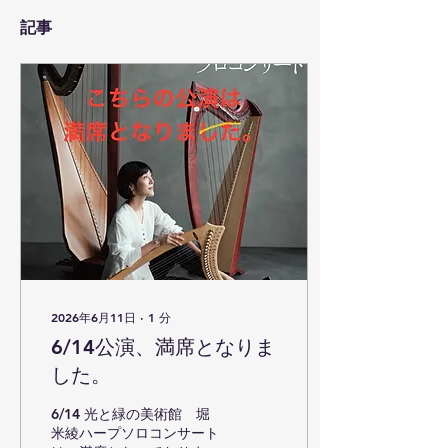
記事
2026年6月11日
∙
1
分
6/14公演、満席となりま
した。
6/14 光と緑の美術館 堀
米綾ハープソロコンサート