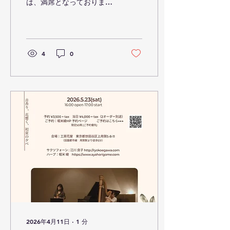
は、満席となっておりま
す。 ご予約くださった皆
様、ありがとうございま
す！ 現在、キャンセル待ち
にて受け付けております。
絶賛準備中です！！ それで
4
0
は当日皆様にお会いできる
のを楽しみにしておりま
す。 どうぞ気をつけてご来
場ください。
2026年4月11日
∙
1
分