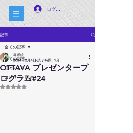
ログイン
記事
全ての記事
堀米綾
全ての記事
2024年2月4日
読了時間: 1分
OTTAVA プレゼンタープ
日々のこと
ログラム#24
コンサート関連
5つ星のうちNaNと評価されています。