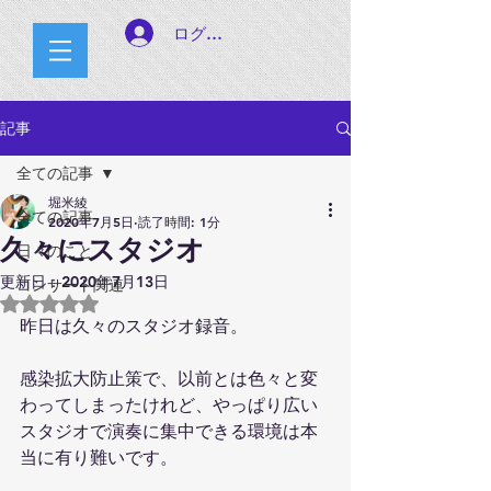
ログイン
記事
全ての記事
堀米綾
全ての記事
2020年7月5日
読了時間: 1分
久々にスタジオ
日々のこと
更新日：
2020年7月13日
コンサート関連
5つ星のうちNaNと評価されています。
昨日は久々のスタジオ録音。
感染拡大防止策で、以前とは色々と変
わってしまったけれど、やっぱり広い
スタジオで演奏に集中できる環境は本
当に有り難いです。