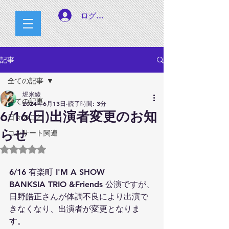
ログイン
記事
全ての記事
堀米綾
全ての記事
2024年6月13日
読了時間: 3分
6/16(日)出演者変更のお知
日々のこと
らせ
コンサート関連
5つ星のうちNaNと評価されています。
6/16 有楽町 I'M A SHOW 
BANKSIA TRIO &Friends 公演ですが、
日野皓正さんが体調不良により出演で
きなくなり、出演者が変更となりま
す。