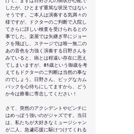
けて、まずは日野さんの病状が心配で
したが、ひとまず重篤な状況ではない
そうです。ご本人は演奏する気満々の
様ですが、ドクターのご判断で入院し
てさらに詳しい検査を受けられるとの
事でした。楽屋では矢継ぎ早にジョー
クを飛ばし、ステージでは唯一無二の
あの音色を力強く演奏する日野さんを
みていると、病とは程遠い存在に思え
てしまいますが、81歳という御歳を考
えてもドクターのご判断は当然の事な
のでしょう。日野さん、ビッグなカム
バックを心待ちにしてますから、どう
か今は療養に専念してください！
さて、突然のアクシデントやピンチに
はめっぽう強いのがジャズです。当日
は、私たちが大好きなミュージシャン
が二人、急遽応援に駆けつけてくれる