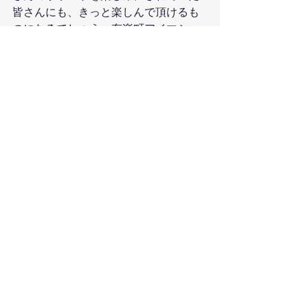
皆さんにも、きっと楽しんで頂けるも
のになるでしょう。有楽町アイマショ
ウでのBANKSIA TRIO & FRIENDS -
Future & Heritage- とても楽しみにし
てます。会場でお待ちしています！
Banksia Trio
須川崇志、 林正樹、 石若駿
すべて表示
最新記事