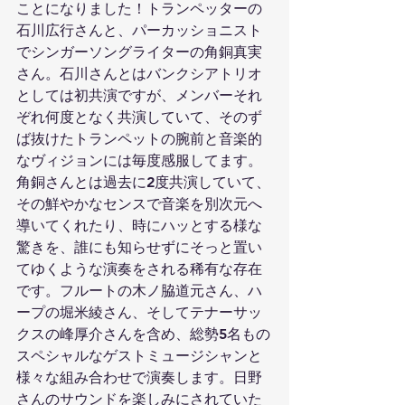
ことになりました！トランペッターの
石川広行さんと、パーカッショニスト
でシンガーソングライターの角銅真実
さん。石川さんとはバンクシアトリオ
としては初共演ですが、メンバーそれ
ぞれ何度となく共演していて、そのず
ば抜けたトランペットの腕前と音楽的
なヴィジョンには毎度感服してます。
角銅さんとは過去に2度共演していて、
その鮮やかなセンスで音楽を別次元へ
導いてくれたり、時にハッとする様な
驚きを、誰にも知らせずにそっと置い
てゆくような演奏をされる稀有な存在
です。フルートの木ノ脇道元さん、ハ
ープの堀米綾さん、そしてテナーサッ
クスの峰厚介さんを含め、総勢5名もの
スペシャルなゲストミュージシャンと
様々な組み合わせで演奏します。日野
さんのサウンドを楽しみにされていた