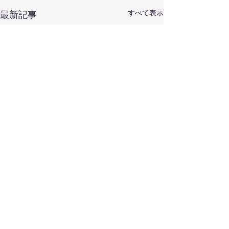
すべて表示
最新記事
菊地成孔とぺぺ
トアスカラール
1/25(日) 菊地成
コメント
0.0 / 5（0）