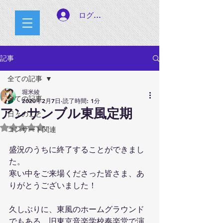
ログイン
記事
全ての記事
堀米綾
全ての記事
2020年2月7日
読了時間: 1分
アンサンブル東風定期
日々のこと
5つ星のうちNaNと評価されています。
コンサート関連
盛況のうちに終了することができまし
た。
寒い中をご来場くださった皆さま、あ
りがとうございました！
久しぶりに、東風のホームグラウンド
でもある、旧東京音楽学校奏楽堂で演