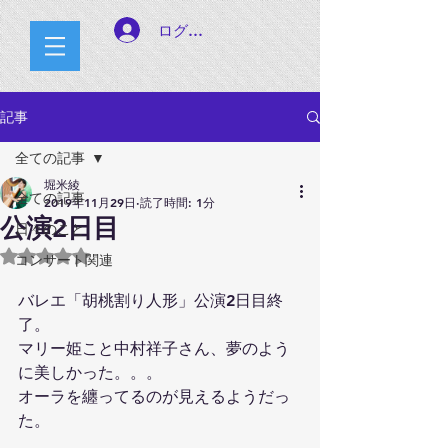
ログイン
記事
全ての記事
堀米綾
全ての記事
2019年11月29日
読了時間: 1分
公演2日目
日々のこと
5つ星のうちNaNと評価されています。
コンサート関連
バレエ「胡桃割り人形」公演2日目終
了。
マリー姫こと中村祥子さん、夢のよう
に美しかった。。。
オーラを纏ってるのが見えるようだっ
た。