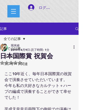
ログイン
記事
全ての記事
堀米綾
全ての記事
2019年4月9日
読了時間: 1分
日本国際賞 祝賀会
日々のこと
5つ星のうちNaNと評価されています。
コンサート関連
ここ10年近く、毎年日本国際賞の祝賀
会で演奏させていただいています。
今年も私の大好きなカルテット＋ハー
プの編成で演奏することができて幸せ
でした！
平成天皇皇后両陛下の御前での演奏は