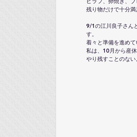
ピラフ、卵焼き、ブ
残り物だけで十分満
9/1の江川良子さ
す。
着々と準備を進めて
私は、10月から産
やり残すことのない