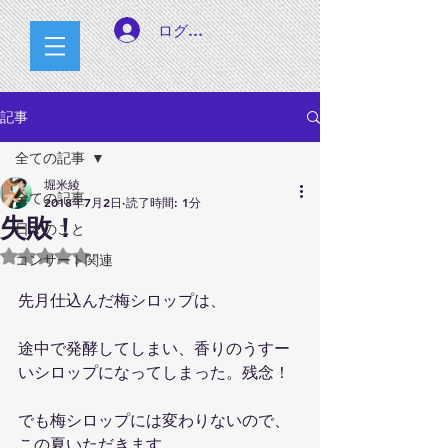
ログイン
記事
全ての記事
堀米綾
全ての記事
2018年7月2日
読了時間: 1分
失敗！
日々のこと
5つ星のうちNaNと評価されています。
コンサート関連
先月仕込んだ梅シロップは、
途中で発酵してしまい、香りのうすー
いシロップになってしまった。残念！
でも梅シロップには変わりないので、
この夏いただきます。