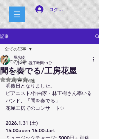
ログイン
記事
全ての記事
堀米綾
全ての記事
1月29日
読了時間: 1分
間を奏でる/工房花屋
日々のこと
5つ星のうちNaNと評価されています。
コンサート関連
明後日となりました。
ピアニスト/作曲家・林正樹さん率いる
バンド、「間を奏でる」
花屋工房でのコンサート✨
2026.1.31 (土) 
15:00open 16:00start
ミュージックチャージ: 5000円+ ​別途