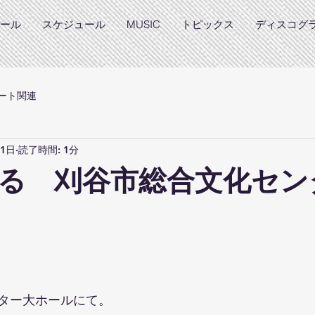
ール
スケジュール
MUSIC
トピックス
ディスコグ
ート関連
月1日
読了時間: 1分
る 刈谷市総合文化セン
と評価されています。
ター大ホールにて。