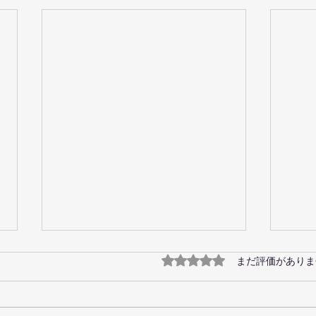
菊地
5つ星のうち0と評価され
まだ評価がありま
スカ
1/2