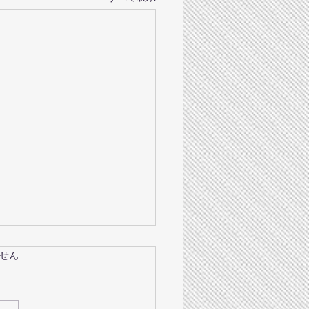
成孔とぺぺトルメントア
ています。
せん
ラール
5(日) 菊地成孔&ぺぺトルメン