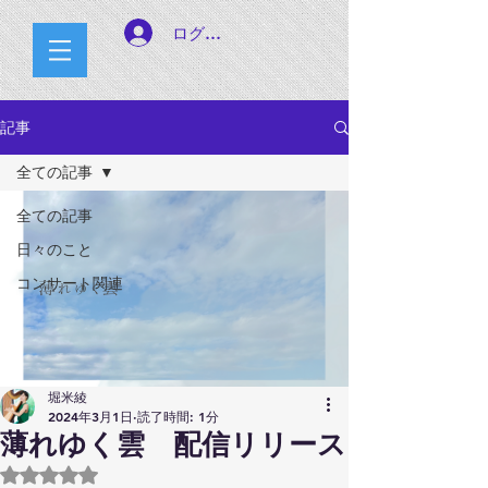
ログイン
記事
全ての記事
全ての記事
日々のこと
コンサート関連
堀米綾
2024年3月1日
読了時間: 1分
薄れゆく雲 配信リリース
5つ星のうちNaNと評価されています。