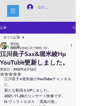
ログイン
記事
全ての記事
堀米綾
全ての記事
2022年4月8日
読了時間: 1分
江川良子Sax&堀米綾Hp
日々のこと
YouTube更新しました。
コンサート関連
更新日：
2022年6月16日
5つ星のうちNaNと評価されています。
江川良子×堀米綾のYouTubeチャンネル
に、
新たな動画をUPしました。
2021.11.28のコンサート映像です。
H.ヴィラ＝ロボス 「黒鳥の歌」