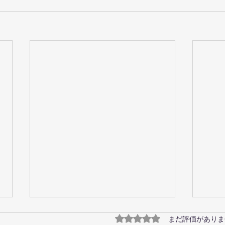
菊地
5つ星のうち0と評価され
まだ評価がありま