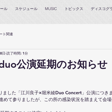
ール
スケジュール
MUSIC
トピックス
ディスコグ
ート関連
月8日
読了時間: 1分
duo公演延期のお知らせ
と評価されています。
りました「江川良子×堀米綾Duo Concert」公演につき
進めて参りましたが、この所の感染状況を踏まえて会場