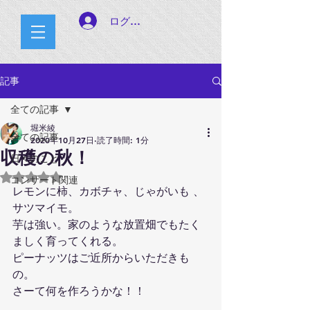
ログイン
記事
全ての記事
堀米綾
全ての記事
2020年10月27日
読了時間: 1分
収穫の秋！
日々のこと
5つ星のうちNaNと評価されています。
コンサート関連
レモンに柿、カボチャ、じゃがいも 、
サツマイモ。
芋は強い。家のような放置畑でもたく
ましく育ってくれる。
ピーナッツはご近所からいただきも
の。
さーて何を作ろうかな！！