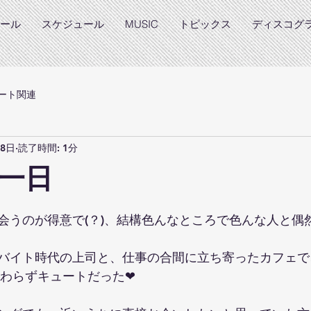
ール
スケジュール
MUSIC
トピックス
ディスコグ
ート関連
18日
読了時間: 1分
一日
と評価されています。
会うのが得意で(？)、結構色んなところで色んな人と偶
バイト時代の上司と、仕事の合間に立ち寄ったカフェで
変わらずキュートだった❤