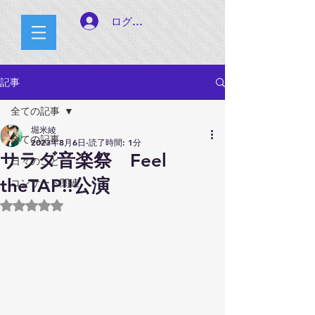
ログイン
記事
全ての記事
堀米綾
全ての記事
2023年8月6日
読了時間: 1分
サラダ音楽祭 Feel
日々のこと
theTAP!!公演
コンサート関連
5つ星のうちNaNと評価されています。